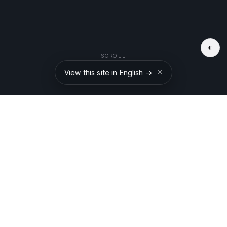
◐
SCROLL
×
View this site in English →
제조
,
센서
, 그리고
AI
.